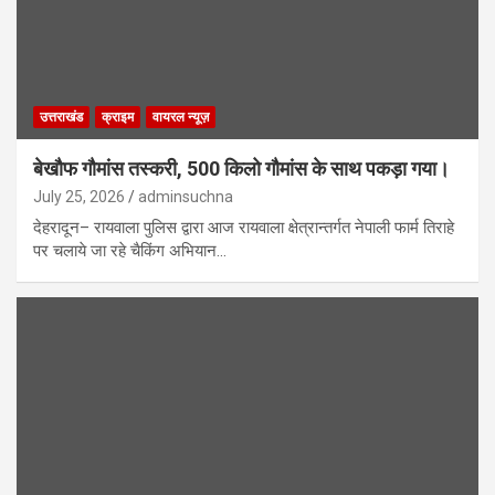
उत्तराखंड
क्राइम
वायरल न्यूज़
बेखौफ गौमांस तस्करी, 500 किलो गौमांस के साथ पकड़ा गया।
July 25, 2026
adminsuchna
देहरादून– रायवाला पुलिस द्वारा आज रायवाला क्षेत्रान्तर्गत नेपाली फार्म तिराहे
पर चलाये जा रहे चैकिंग अभियान…