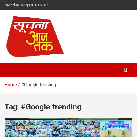
Skip
Monday, August 10, 2026
to
content
Suchna Aaj Tak
Home
#Google trending
Tag:
#Google trending