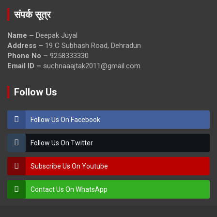
संपर्क सूत्र
Name –
Deepak Juyal
Address –
19 C Subhash Road, Dehradun
Phone No –
9258333330
Email ID –
suchnaaajtak2011@gmail.com
Follow Us
Follow Us On Facebook
Follow Us On Twitter
Subscribe Us On Youtube
Contact Us On WhatsApp